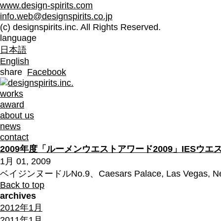
www.design-spirits.com
info.web@designspirits.co.jp
(c) designspirits.inc. All Rights Reserved.
language
日本語
English
share
Facebook
works
award
about us
news
contact
2009年度「ルーメンウエストアワード2009」IESウエ
1月 01, 2009
ベイジンヌードルNo.9、Caesars Palace, Las Vegas, Ne
Back to top
archives
2012年1月
2011年1月