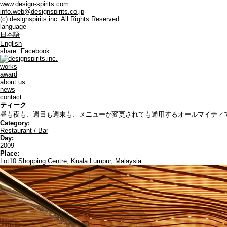
www.design-spirits.com
info.web@designspirits.co.jp
(c) designspirits.inc. All Rights Reserved.
language
日本語
English
share
Facebook
works
award
about us
news
contact
ティーク
昼も夜も、週日も週末も、メニューが変更されても通用するオールマイティ
Category:
Restaurant / Bar
Day:
2009
Place:
Lot10 Shopping Centre, Kuala Lumpur, Malaysia